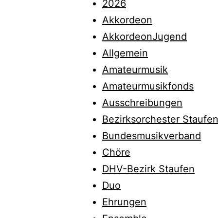
2026
Akkordeon
AkkordeonJugend
Allgemein
Amateurmusik
Amateurmusikfonds
Ausschreibungen
Bezirksorchester Staufe
Bundesmusikverband
Chöre
DHV-Bezirk Staufen
Duo
Ehrungen