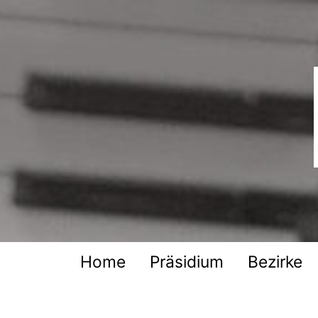
Zum
Inhalt
springen
Deutscher
Harmonika-
Verband
Home
Präsidium
Bezirke