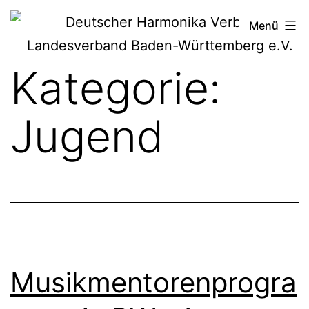
Zum
Deutscher
Menü
Inhalt
Harmonika-
springen
Kategorie:
Verband
Jugend
Musikmentorenprogra