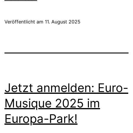
04.10.2
–
Veröffentlicht am
11. August 2025
jetzt
anmelde
Jetzt anmelden: Euro-
Musique 2025 im
Europa-Park!