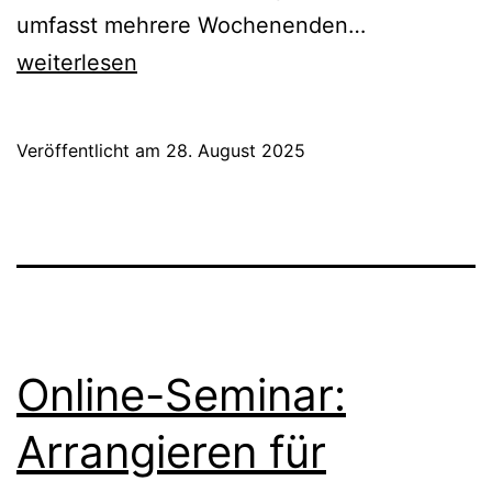
Musikmento
umfasst mehrere Wochenenden…
in
weiterlesen
BW
–
Veröffentlicht am
28. August 2025
jetzt
bewerben!
Online-Seminar:
Arrangieren für