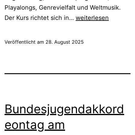
Playalongs, Genrevielfalt und Weltmusik.
Online-
Der Kurs richtet sich in…
weiterlesen
Seminar:
Arrangieren
Veröffentlicht am
28. August 2025
für
Kinder-
&
Jugend-
Orchester
Bundesjugendakkord
eontag am