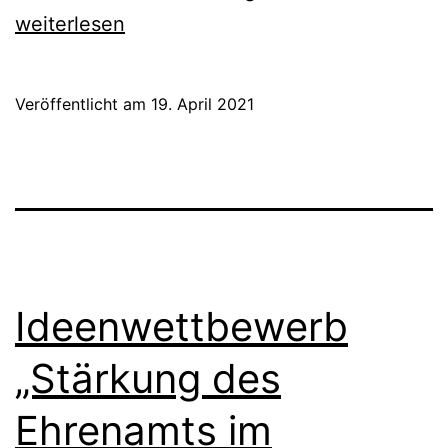
Musik
weiterlesen
Preis
2021
Veröffentlicht am
19. April 2021
findet
als
Video-
Wettbe
statt
Ideenwettbewerb
„Stärkung des
Ehrenamts im