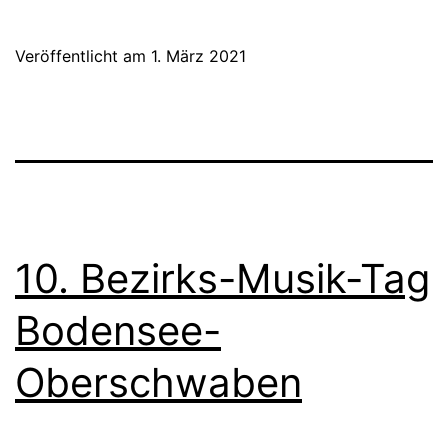
des
Ehrenamts
Veröffentlicht am
1. März 2021
im
Ländlichen
Raum“
wird
verlängert
10. Bezirks-Musik-Tag
Bodensee-
Oberschwaben