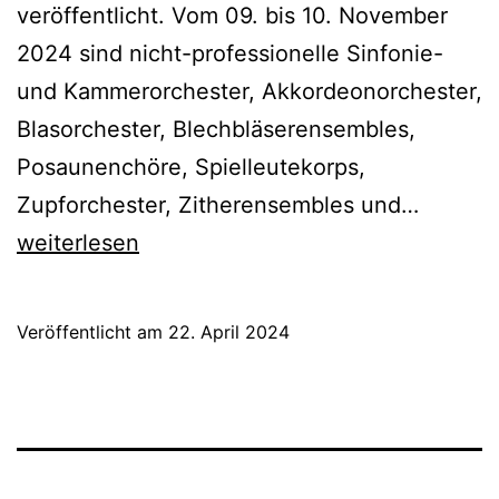
veröffentlicht. Vom 09. bis 10. November
2024 sind nicht-professionelle Sinfonie-
und Kammerorchester, Akkordeonorchester,
Blasorchester, Blechbläserensembles,
Posaunenchöre, Spielleutekorps,
Landes
Zupforchester, Zitherensembles und…
Wettbe
weiterlesen
des
LMR
Veröffentlicht am
22. April 2024
2024