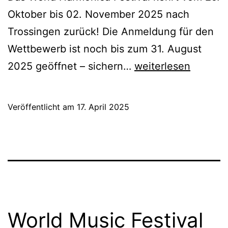
Oktober bis 02. November 2025 nach
Trossingen zurück! Die Anmeldung für den
Wettbewerb ist noch bis zum 31. August
World
2025 geöffnet – sichern…
weiterlesen
Harmonica
Festival
Veröffentlicht am
17. April 2025
2025
–
Jetzt
anmelden
und
Tickets
World Music Festival
sichern!