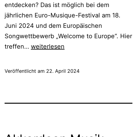
entdecken? Das ist möglich bei dem
jährlichen Euro-Musique-Festival am 18.
Juni 2024 und dem Europäischen
Songwettbewerb „Welcome to Europe“. Hier
Euro-
treffen…
weiterlesen
Musique-
Festival
Veröffentlicht am
22. April 2024
im
Europapark
–
Helfer*innen
gesucht