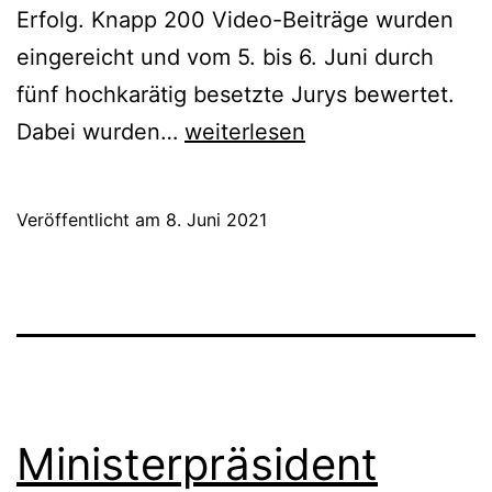
Erfolg. Knapp 200 Video-Beiträge wurden
eingereicht und vom 5. bis 6. Juni durch
fünf hochkarätig besetzte Jurys bewertet.
Bekanntgabe
Dabei wurden…
weiterlesen
der
Preisträgerinnen
Veröffentlicht am
8. Juni 2021
und
Preisträger
des
Akkordeon
Musik
Preis
Ministerpräsident
Video-