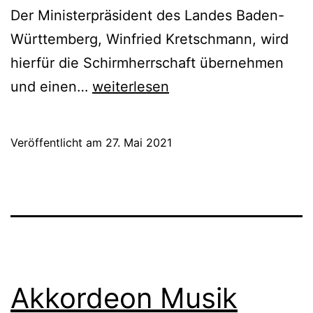
Der Ministerpräsident des Landes Baden-
Württemberg, Winfried Kretschmann, wird
hierfür die Schirmherrschaft übernehmen
Ministerpräsident
und einen…
weiterlesen
Winfried
Kretschmann
Veröffentlicht am
27. Mai 2021
übernimmt
die
Schirmherrschaft
des
Akkordeon
Musik
Akkordeon Musik
Preis