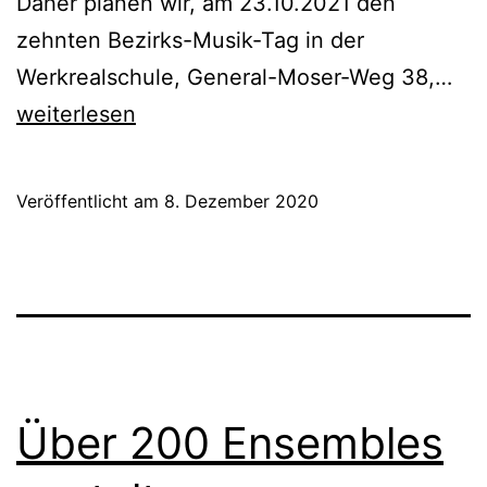
Daher planen wir, am 23.10.2021 den
zehnten Bezirks-Musik-Tag in der
10.
Werkrealschule, General-Moser-Weg 38,…
Bez
weiterlesen
Mus
Ta
Veröffentlicht am
8. Dezember 2020
Bo
Ob
Über 200 Ensembles