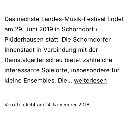
Das nächste Landes-Musik-Festival findet
am 29. Juni 2019 in Schorndorf /
Plüderhausen statt. Die Schorndorfer
Innenstadt in Verbindung mit der
Remstalgartenschau bietet zahlreiche
interessante Spielorte, insbesondere für
Anmeldung
kleine Ensembles. Die…
weiterlesen
für
das
Veröffentlicht am
14. November 2018
Landes-
Musik-
Festival