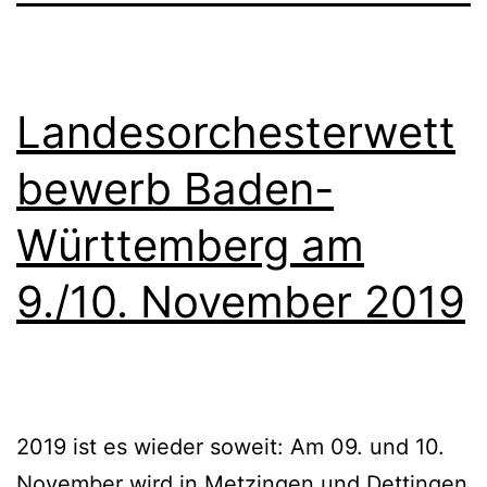
2019
läuft
Landesorchesterwett
bewerb Baden-
Württemberg am
9./10. November 2019
2019 ist es wieder soweit: Am 09. und 10.
November wird in Metzingen und Dettingen