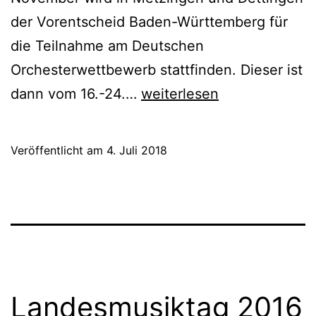
der Vorentscheid Baden-Württemberg für
die Teilnahme am Deutschen
Orchesterwettbewerb stattfinden. Dieser ist
Landesorchesterwettbew
dann vom 16.-24.…
weiterlesen
Baden-
Württemberg
Veröffentlicht am
4. Juli 2018
am
9./10.
November
2019
Landesmusiktag 2016