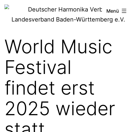
Zum
Deutscher
Menü
Inhalt
Harmonika-
springen
Verband
World Music
Festival
findet erst
2025 wieder
statt