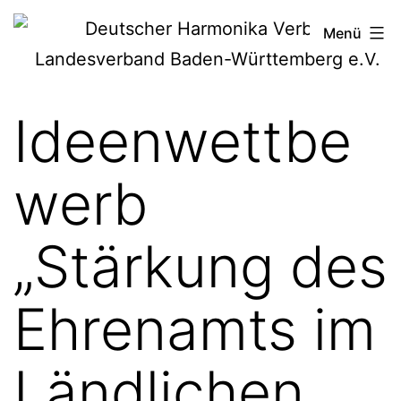
Zum
Deutscher
Menü
Inhalt
Harmonika-
springen
Verband
Ideenwettbe
werb
„Stärkung des
Ehrenamts im
Ländlichen