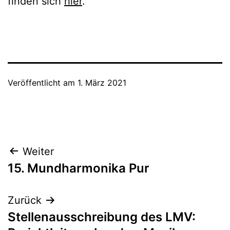
finden sich
hier
.
Veröffentlicht am
1. März 2021
Beitragsnavigation
Weiter
15. Mundharmonika Pur
Zurück
Stellenausschreibung des LMV: