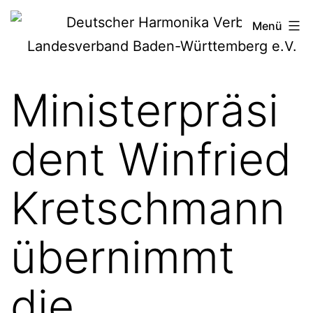
Zum
Deutscher
Menü
Inhalt
Harmonika-
springen
Verband
Ministerpräsi
dent Winfried
Kretschmann
übernimmt
die