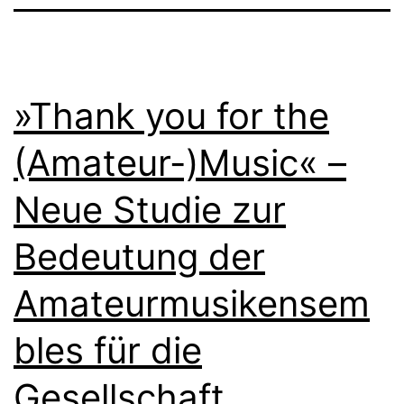
Cu
»Thank you for the
(Amateur-)Music« –
Neue Studie zur
Bedeutung der
Amateurmusikensem
bles für die
Gesellschaft