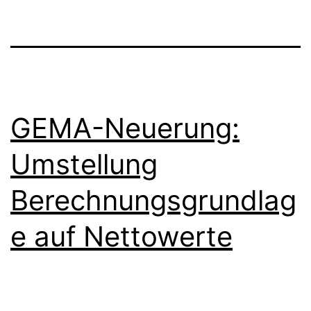
(Amateur-)Music«
–
Neue
Studie
zur
GEMA-Neuerung:
Bedeutung
der
Umstellung
Amateurmusikensemb
Berechnungsgrundlag
für
die
e auf Nettowerte
Gesellschaft