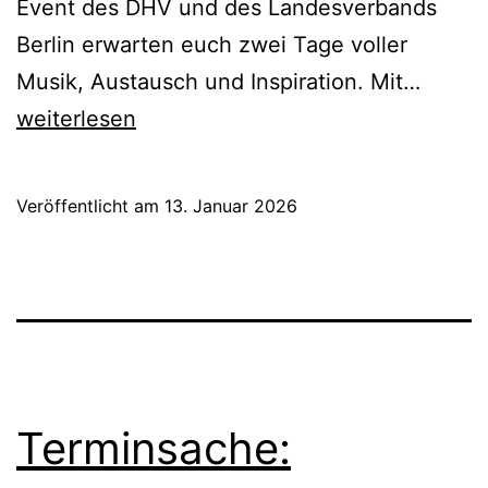
Event des DHV und des Landesverbands
Berlin erwarten euch zwei Tage voller
Jetzt
Musik, Austausch und Inspiration. Mit…
Anmel
weiterlesen
Akkor
Festiva
Veröffentlicht am
13. Januar 2026
Berlin
&
Bunde
2026
Terminsache: