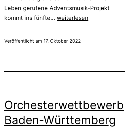
Leben gerufene Adventsmusik-Projekt
„Und
kommt ins fünfte…
weiterlesen
Friede
auf
Veröffentlicht am
17. Oktober 2022
Erden“
–
Adventsmusik
im
ganzen
Land
Orchesterwettbewerb
Baden-Württemberg