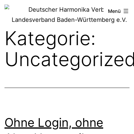
Zum
Deutscher
Menü
Inhalt
Harmonika-
springen
Kategorie:
Verband
Uncategorize
Ohne Login, ohne