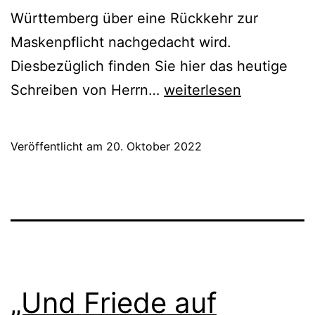
Württemberg über eine Rückkehr zur
Maskenpflicht nachgedacht wird.
Diesbezüglich finden Sie hier das heutige
Stellungnahme
Schreiben von Herrn…
weiterlesen
Herrn
Prof.
Veröffentlicht am
20. Oktober 2022
Dr.
Wilskes
über
eine
Rückkehr
zur
„Und Friede auf
Maskenpflicht