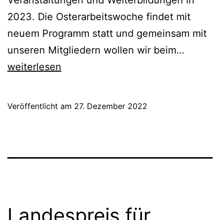
2023. Die Osterarbeitswoche findet mit
neuem Programm statt und gemeinsam mit
Geschäf
unseren Mitgliedern wollen wir beim…
bis
weiterlesen
06.01.
im
Veröffentlicht am
27. Dezember 2022
Weihnac
Landespreis für