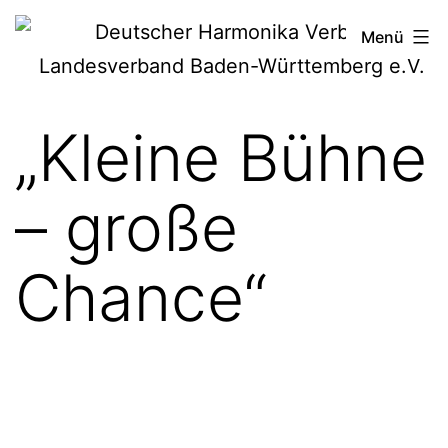
Zum
Deutscher
Menü
Inhalt
Harmonika-
springen
Verband
„Kleine Bühne
– große
Chance“