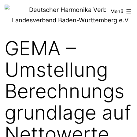
Zum
Deutscher
Menü
Inhalt
Harmonika-
springen
Verband
GEMA –
Umstellung
Berechnungs
grundlage auf
Nettowerte