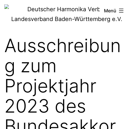
Zum
Deutscher
Menü
Inhalt
Harmonika-
springen
Verband
Ausschreibun
g zum
Projektjahr
2023 des
Bundesakkor