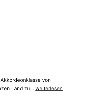
r Akkordeonklasse von
Akkordeonklasse
anzen Land zu…
weiterlesen
Andreas
Nebl