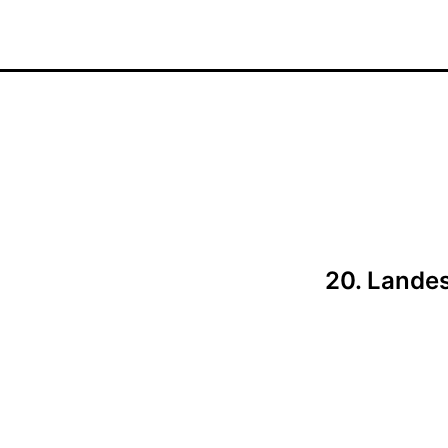
6
tion
20. Landes