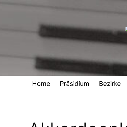
Zum
Inhalt
springen
Deutscher
Harmonika-
Verband
Home
Präsidium
Bezirke