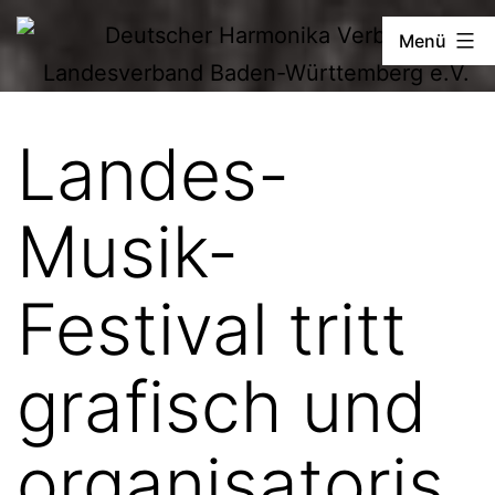
Zum
Deutscher
Menü
Inhalt
Harmonika-
springen
Verband
Landes-
Musik-
Festival tritt
grafisch und
organisatoris