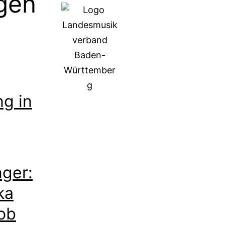
gen
ng in
ger:
ka
ob