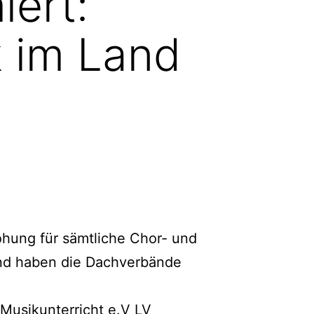
iert:
 im Land
rohung für sämtliche Chor- und
und haben die Dachverbände
usikunterricht e.V LV