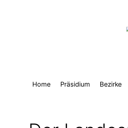
Zum
Inhalt
springen
Deutscher
Harmonika-
Verband
Home
Präsidium
Bezirke