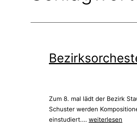
Bezirksorchest
Zum 8. mal lädt der Bezirk St
Schuster werden Kompositionen
Bezirksorchester
einstudiert.…
weiterlesen
Staufen