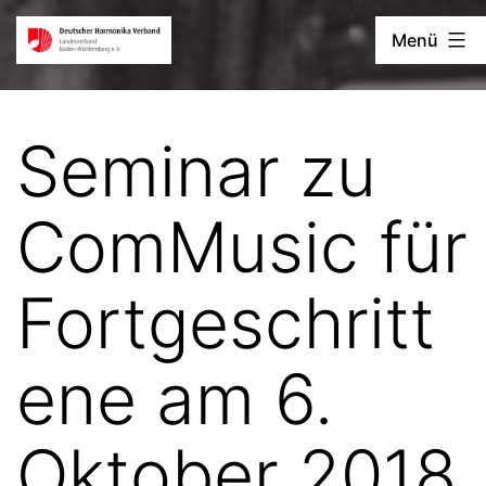
Zum
Deutscher
Menü
Inhalt
Harmonika-
springen
Verband
Seminar zu
ComMusic für
Fortgeschritt
ene am 6.
Oktober 2018