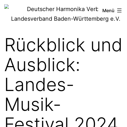
Zum
Deutscher
Menü
Inhalt
Harmonika-
springen
Verband
Rückblick und
Ausblick:
Landes-
Musik-
Festival 2024