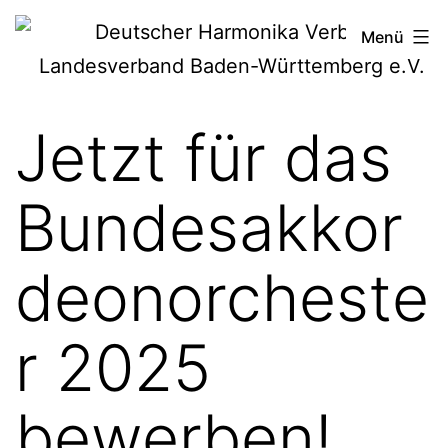
Zum
Deutscher
Menü
Inhalt
Harmonika-
springen
Verband
Jetzt für das
Bundesakkor
deonorcheste
r 2025
bewerben!