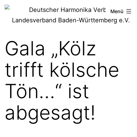
Zum
Deutscher
Menü
Inhalt
Harmonika-
springen
Verband
Gala „Kölz
trifft kölsche
Tön…“ ist
abgesagt!