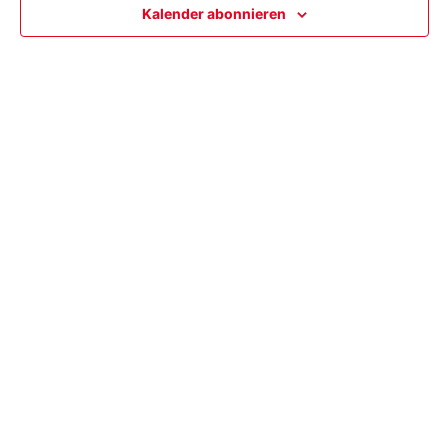
Ansi
Kalender abonnieren
Navi