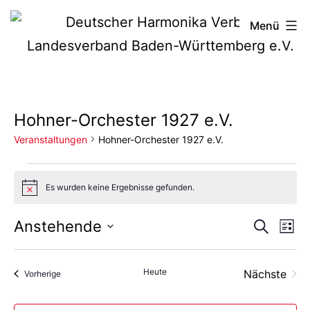
Zum
Deutscher
Menü
Inhalt
Harmonika-
springen
Verband
Hohner-Orchester 1927 e.V.
Veranstaltungen
Hohner-Orchester 1927 e.V.
Veranstaltungen
Es wurden keine Ergebnisse gefunden.
Hinweis
Vera
Ve
Anstehende
Suche
Liste
Datum
An
Such
wählen.
Heute
Nächste
Veranstaltungen
Vorherige
Na
und
Veransta