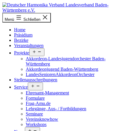
Zum
Inhalt
springen
Deutscher
Menü
Schließen
Harmonika-
Verband
Home
Präsidium
Bezirke
Veranstaltungen
Menü
Projekte
öffnen
Akkordeon-Landesjugendorchester Baden-
Württemberg
Akkordeonjugend Baden-Württemberg
LandesSeniorenAkkordeonOrchester
Stellenausschreibungen
Menü
Service
öffnen
Ehrenamt-Management
Formulare
Frag-Amu.de
Lehrgänge, Aus- / Fortbildungen
Seminare
Vereinsknowhow
Workshops
Menü