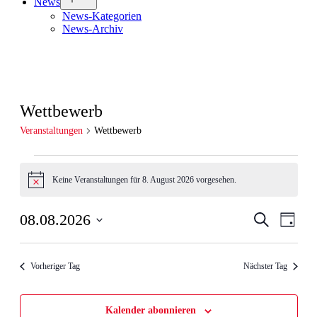
News
öffnen
News-Kategorien
News-Archiv
Wettbewerb
Veranstaltungen
Wettbewerb
Veranstaltungen
für
Keine Veranstaltungen für 8. August 2026 vorgesehen.
Hinweis
8.
Veranstal
Veran
08.08.2026
Suche
August
Tag
Ansic
Suche
Datum
2026
Navig
wählen.
und
Vorheriger Tag
Nächster Tag
Ansichten
Navigati
Kalender abonnieren