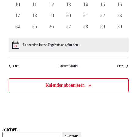
Veranstaltungen
Veranstaltungen
Veranstaltungen
Veranstaltungen
Veranstaltungen
Veranstaltungen
Veranstal
0
0
0
0
0
0
0
10
11
12
13
14
15
16
Veranstaltungen
Veranstaltungen
Veranstaltungen
Veranstaltungen
Veranstaltungen
Veranstaltungen
Veranstal
0
0
0
0
0
0
0
17
18
19
20
21
22
23
Veranstaltungen
Veranstaltungen
Veranstaltungen
Veranstaltungen
Veranstaltungen
Veranstaltungen
Veranstal
0
0
0
0
0
0
0
24
25
26
27
28
29
30
Veranstaltungen
Veranstaltungen
Veranstaltungen
Veranstaltungen
Veranstaltungen
Veranstaltungen
Veranstal
Es wurden keine Ergebnisse gefunden.
Hinweis
Okt.
Dieser Monat
Dez.
Kalender abonnieren
Suchen
Suchen