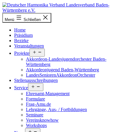
Zum
Inhalt
springen
Deutscher
Menü
Schließen
Harmonika-
Verband
Home
Präsidium
Bezirke
Veranstaltungen
Menü
Projekte
öffnen
Akkordeon-Landesjugendorchester Baden-
Württemberg
Akkordeonjugend Baden-Württemberg
LandesSeniorenAkkordeonOrchester
Stellenausschreibungen
Menü
Service
öffnen
Ehrenamt-Management
Formulare
Frag-Amu.de
Lehrgänge, Aus- / Fortbildungen
Seminare
Vereinsknowhow
Workshops
Menü