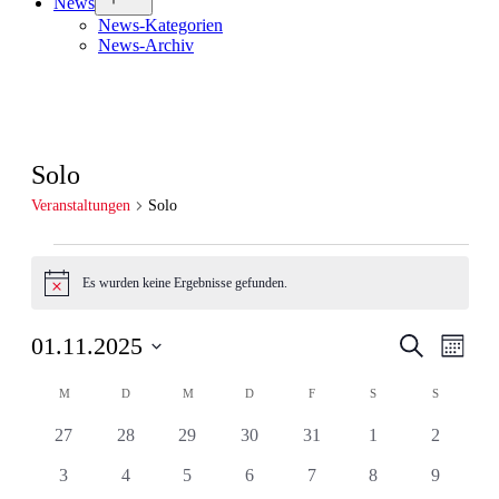
News
öffnen
News-Kategorien
News-Archiv
Solo
Veranstaltungen
Solo
Veranstaltungen
Es wurden keine Ergebnisse gefunden.
Hinweis
Veranstal
Veran
01.11.2025
Suche
Monat
Ansic
Suche
Datum
Navig
Kalender
wählen.
M
MONTAG
D
DIENSTAG
M
MITTWOCH
D
DONNERSTAG
F
FREITAG
S
SAMSTAG
S
SONNTAG
und
von
Ansichten
0
0
0
0
0
0
0
27
28
29
30
31
1
2
Veranstaltungen
Navigati
Veranstaltungen
Veranstaltungen
Veranstaltungen
Veranstaltungen
Veranstaltungen
Veranstaltungen
Veranstal
0
0
0
0
0
0
0
3
4
5
6
7
8
9