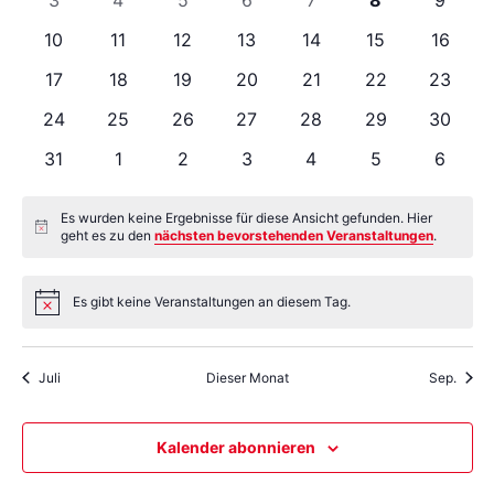
Ansi
Veranstaltungen
Veranstaltungen
Veranstaltungen
Veranstaltungen
Veranstaltungen
Veranstaltungen
Veranstaltung
Verans
0
0
0
0
0
0
0
10
11
12
13
14
15
16
Veranstaltungen
Veranstaltungen
Veranstaltungen
Veranstaltungen
Veranstaltungen
Veranstaltunge
Veranst
Navi
0
0
0
0
0
0
0
17
18
19
20
21
22
23
Veranstaltungen
Veranstaltungen
Veranstaltungen
Veranstaltungen
Veranstaltungen
Veranstaltunge
Veranst
0
0
0
0
0
0
0
24
25
26
27
28
29
30
Veranstaltungen
Veranstaltungen
Veranstaltungen
Veranstaltungen
Veranstaltungen
Veranstaltunge
Veranst
0
0
0
0
0
0
0
31
1
2
3
4
5
6
Veranstaltungen
Veranstaltungen
Veranstaltungen
Veranstaltungen
Veranstaltungen
Veranstaltung
Verans
Es wurden keine Ergebnisse für diese Ansicht gefunden. Hier
Hinweis
geht es zu den
nächsten bevorstehenden Veranstaltungen
.
Es gibt keine Veranstaltungen an diesem Tag.
Hinweis
Juli
Dieser Monat
Sep.
Kalender abonnieren