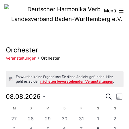
Zum
Deutscher
Menü
Inhalt
Harmonika-
springen
Verband
Orchester
Veranstaltungen
Orchester
Veranstaltungen
Es wurden keine Ergebnisse für diese Ansicht gefunden. Hier
Hinweis
geht es zu den
nächsten bevorstehenden Veranstaltungen
.
Vera
Ve
08.08.2026
Suche
Mona
Datum
An
Such
Kalender
M
MONTAG
D
DIENSTAG
M
MITTWOCH
D
DONNERSTAG
F
FREITAG
S
SAMSTAG
S
SONNTA
wählen.
Na
0
0
0
0
0
0
0
27
28
29
30
31
1
2
und
von
Veranstaltungen
Veranstaltungen
Veranstaltungen
Veranstaltungen
Veranstaltungen
Veranstaltung
Verans
0
0
0
0
0
0
0
3
4
5
6
7
8
9