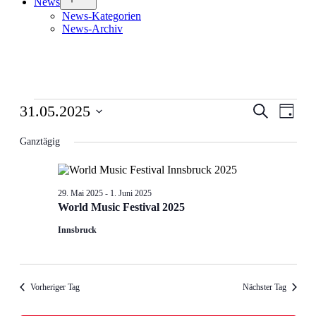
News
öffnen
News-Kategorien
News-Archiv
Veranstaltungen
Veranstal
Veran
31.05.2025
Suche
Tag
Ansic
für
Suche
Datum
Navig
wählen.
Ganztägig
31.
und
Mai
Ansichten
2025
Navigati
29. Mai 2025
-
1. Juni 2025
World Music Festival 2025
Innsbruck
Vorheriger Tag
Nächster Tag