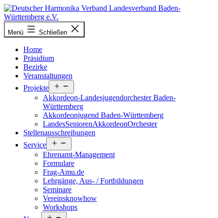
Zum
Inhalt
springen
Deutscher
Menü
Schließen
Harmonika-
Verband
Home
Präsidium
Bezirke
Veranstaltungen
Menü
Projekte
öffnen
Akkordeon-Landesjugendorchester Baden-
Württemberg
Akkordeonjugend Baden-Württemberg
LandesSeniorenAkkordeonOrchester
Stellenausschreibungen
Menü
Service
öffnen
Ehrenamt-Management
Formulare
Frag-Amu.de
Lehrgänge, Aus- / Fortbildungen
Seminare
Vereinsknowhow
Workshops
Menü