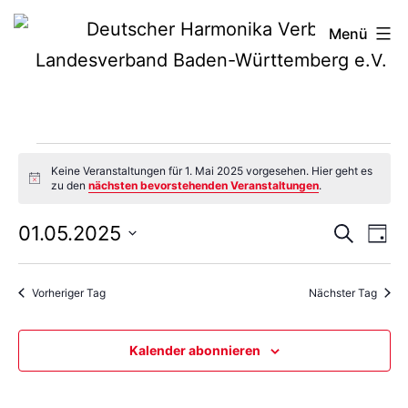
Zum
Deutscher
Menü
Inhalt
Harmonika-
springen
Verband
Veranstaltung
Keine Veranstaltungen für 1. Mai 2025 vorgesehen. Hier geht es
Hinweis
zu den
nächsten bevorstehenden Veranstaltungen
.
für
Vera
Ve
01.05.2025
Suche
Tag
Datum
An
Such
1.
wählen.
Vorheriger Tag
Nächster Tag
Na
und
Mai
Kalender abonnieren
Ansi
Navi