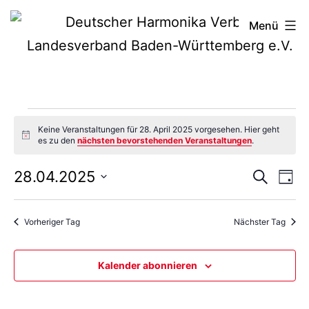
Zum
Deutscher
Menü
Inhalt
Harmonika-
springen
Verband
Veranstaltung
Keine Veranstaltungen für 28. April 2025 vorgesehen. Hier geht
Hinweis
es zu den
nächsten bevorstehenden Veranstaltungen
.
für
Vera
Ve
28.04.2025
Suche
Tag
Datum
An
Such
28.
wählen.
Vorheriger Tag
Nächster Tag
Na
und
April
Kalender abonnieren
Ansi
Navi