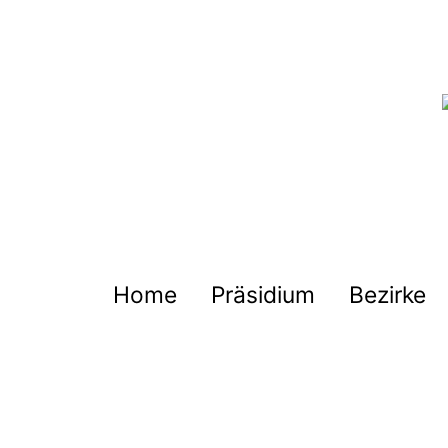
Zum
Inhalt
springen
Deutscher
Harmonika-
Verband
Home
Präsidium
Bezirke