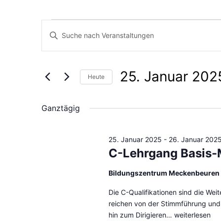
Veranst
Veranstaltunge
Bitte
Schlüsselwort
Suche
eingeben.
für
25. Januar 202
Suche
Heute
und
nach
Datum
Veranstaltungen
wählen.
Ganztägig
Ansichten,
Schlüsselwort.
25.
25. Januar 2025
-
26. Januar 202
Navigation
C-Lehrgang Basis-
Bildungszentrum Meckenbeuren
Januar
Die C-Qualifikationen sind die Wei
reichen von der Stimmführung und 
hin zum Dirigieren…
C-
weiterlesen