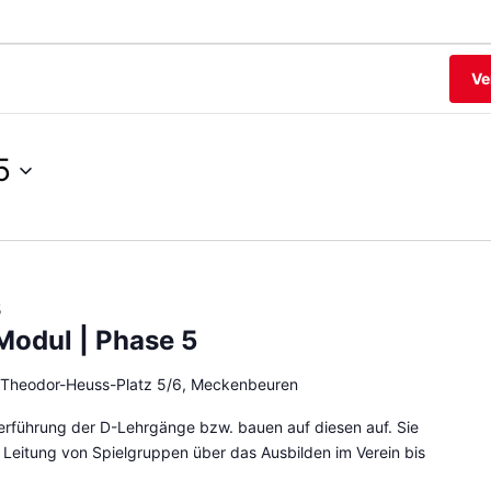
altungen
n
Ve
5
5
Modul | Phase 5
Theodor-Heuss-Platz 5/6, Meckenbeuren
terführung der D-Lehrgänge bzw. bauen auf diesen auf. Sie
Leitung von Spielgruppen über das Ausbilden im Verein bis