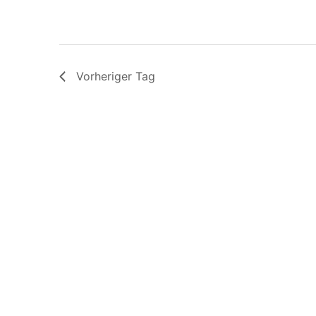
Lehrgang
2025
Basis-
Modul
|
Phase
Vorheriger Tag
5