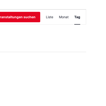
Veranstaltu
ranstaltungen suchen
Liste
Monat
Tag
Ansichten-
Navigation