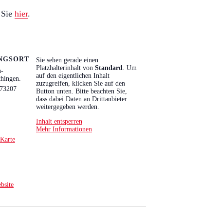
 Sie
hier
.
NGSORT
Sie sehen gerade einen
Platzhalterinhalt von
Standard
. Um
n-
auf den eigentlichen Inhalt
hingen.
zuzugreifen, klicken Sie auf den
 73207
Button unten. Bitte beachten Sie,
dass dabei Daten an Drittanbieter
weitergegeben werden.
Inhalt entsperren
Mehr Informationen
Karte
bsite