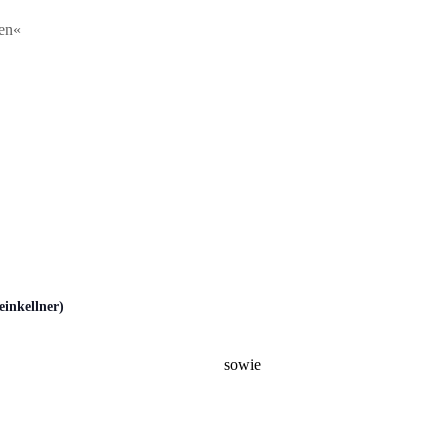
en«
inkellner)
sowie