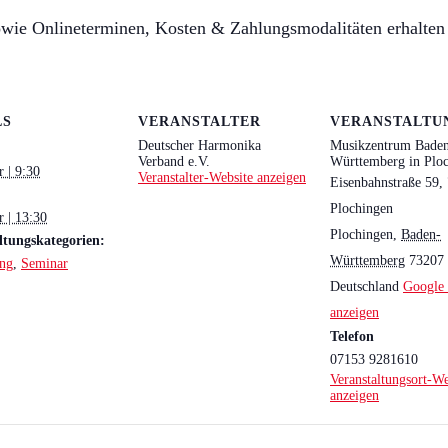
owie Onlineterminen, Kosten & Zahlungsmodalitäten erhalten
LS
VERANSTALTER
VERANSTALTU
Deutscher Harmonika
Musikzentrum Bade
Verband e.V.
Württemberg in Ploc
r | 9:30
Veranstalter-Website anzeigen
Eisenbahnstraße 59,
Plochingen
r | 13:30
Plochingen
,
Baden-
ltungskategorien:
Württemberg
73207
ung
,
Seminar
Deutschland
Google 
anzeigen
Telefon
07153 9281610
Veranstaltungsort-We
anzeigen