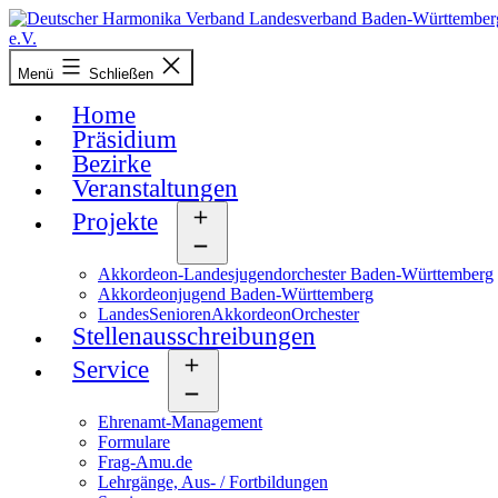
Zum
Inhalt
springen
Deutscher
Menü
Schließen
Harmonika-
Verband
Home
Präsidium
Bezirke
Veranstaltungen
Projekte
Menü
öffnen
Akkordeon-Landesjugendorchester Baden-Württemberg
Akkordeonjugend Baden-Württemberg
LandesSeniorenAkkordeonOrchester
Stellenausschreibungen
Service
Menü
öffnen
Ehrenamt-Management
Formulare
Frag-Amu.de
Lehrgänge, Aus- / Fortbildungen