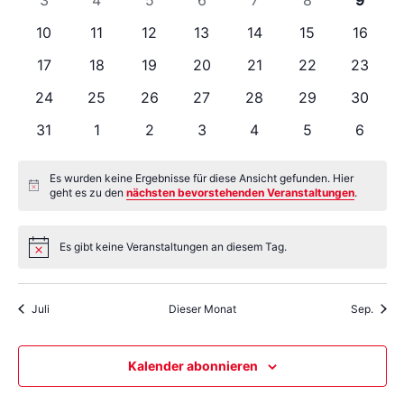
Ansi
Veranstaltungen
Veranstaltungen
Veranstaltungen
Veranstaltungen
Veranstaltungen
Veranstaltungen
Veranstaltung
Verans
0
0
0
0
0
0
0
10
11
12
13
14
15
16
Veranstaltungen
Veranstaltungen
Veranstaltungen
Veranstaltungen
Veranstaltungen
Veranstaltunge
Veranst
Navi
0
0
0
0
0
0
0
17
18
19
20
21
22
23
Veranstaltungen
Veranstaltungen
Veranstaltungen
Veranstaltungen
Veranstaltungen
Veranstaltunge
Veranst
0
0
0
0
0
0
0
24
25
26
27
28
29
30
Veranstaltungen
Veranstaltungen
Veranstaltungen
Veranstaltungen
Veranstaltungen
Veranstaltunge
Veranst
0
0
0
0
0
0
0
31
1
2
3
4
5
6
Veranstaltungen
Veranstaltungen
Veranstaltungen
Veranstaltungen
Veranstaltungen
Veranstaltung
Verans
Es wurden keine Ergebnisse für diese Ansicht gefunden. Hier
Hinweis
geht es zu den
nächsten bevorstehenden Veranstaltungen
.
Es gibt keine Veranstaltungen an diesem Tag.
Hinweis
Juli
Dieser Monat
Sep.
Kalender abonnieren