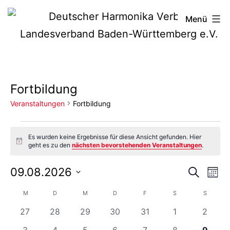
Zum
Deutscher
Menü
Inhalt
Harmonika-
springen
Verband
Fortbildung
Veranstaltungen
Fortbildung
Veranstaltungen
Es wurden keine Ergebnisse für diese Ansicht gefunden. Hier
Hinweis
geht es zu den
nächsten bevorstehenden Veranstaltungen
.
Vera
Ve
09.08.2026
Suche
Mona
Datum
An
Such
Kalender
M
MONTAG
D
DIENSTAG
M
MITTWOCH
D
DONNERSTAG
F
FREITAG
S
SAMSTAG
S
SONNTA
wählen.
Na
0
0
0
0
0
0
0
27
28
29
30
31
1
2
und
von
Veranstaltungen
Veranstaltungen
Veranstaltungen
Veranstaltungen
Veranstaltungen
Veranstaltung
Verans
0
0
0
0
0
0
0
3
4
5
6
7
8
9