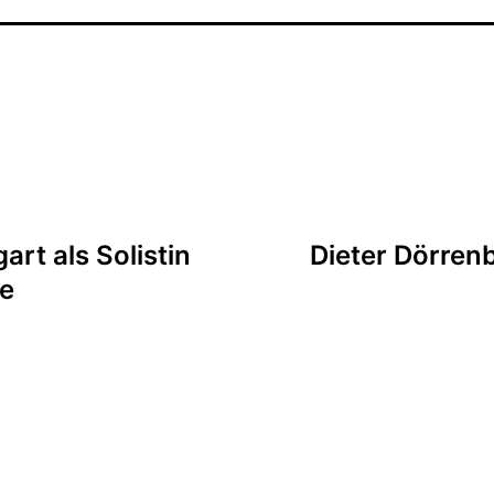
tion
rt als Solistin
Dieter Dörrenb
ie