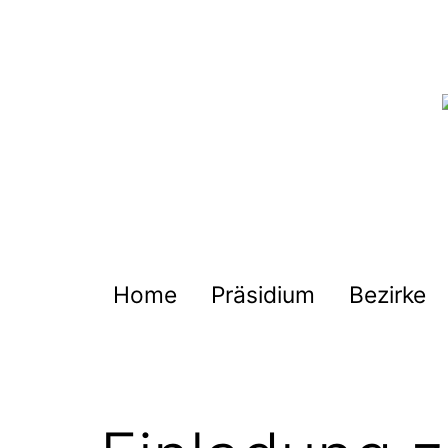
Zum
Inhalt
springen
Deutscher
Harmonika-
Verband
Home
Präsidium
Bezirke