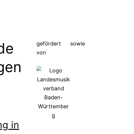
de
gefördert
sowie
von
gen
ng in