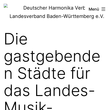
Zum
Deutscher
Menü
Inhalt
Harmonika-
springen
Verband
Die
gastgebende
n Städte für
das Landes-
Musik-