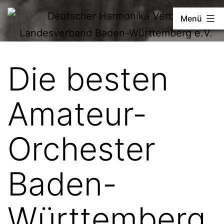
Zum
Deutscher
Menü
Inhalt
Harmonika-
springen
Verband
Die besten
Amateur-
Orchester
Baden-
Württemberg