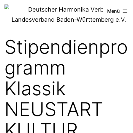
Zum
Deutscher
Menü
Inhalt
Harmonika-
springen
Verband
Stipendienpro
gramm
Klassik
NEUSTART
KULTUR