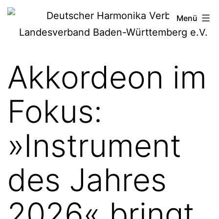
Zum
Deutscher
Menü
Inhalt
Harmonika-
springen
Verband
Akkordeon im
Fokus:
»Instrument
des Jahres
2026« bringt