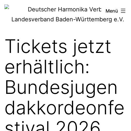
Zum
Deutscher
Menü
Inhalt
Harmonika-
springen
Verband
Tickets jetzt
erhältlich:
Bundesjugen
dakkordeonfe
stival 2026