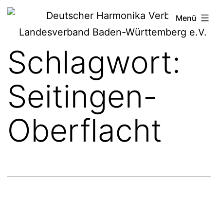
Zum
Deutscher
Menü
Inhalt
Harmonika-
springen
Schlagwort:
Verband
Seitingen-
Oberflacht