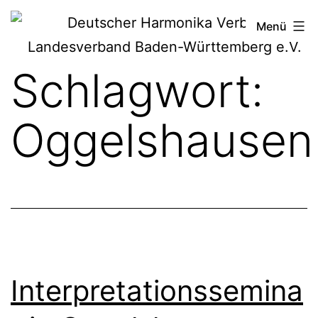
Zum
Deutscher
Menü
Inhalt
Harmonika-
springen
Schlagwort:
Verband
Oggelshausen
Interpretationssemina