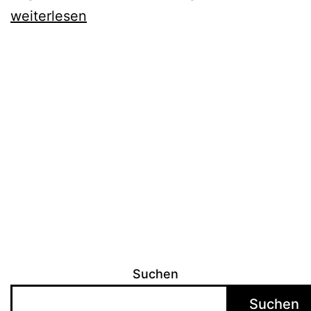
und
weiterlesen
Jugendaus
im
Akkordeo
Verein
Suchen
Suchen