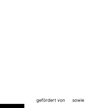
in
Isny
gefördert von
sowie