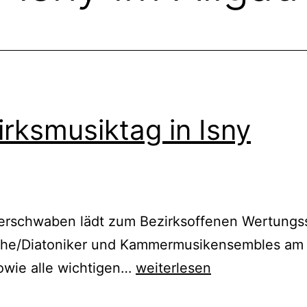
rksmusiktag in Isny
schwaben lädt zum Bezirksoffenen Wertungssp
sche/Diatoniker und Kammermusikensembles am
Akkordeon
owie alle wichtigen…
weiterlesen
Bezirksmusiktag