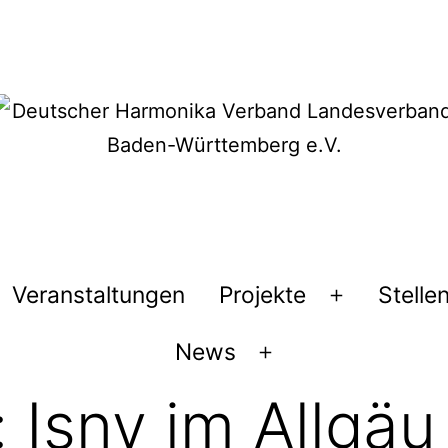
Veranstaltungen
Projekte
Stelle
Menü
öffnen
News
Menü
öffnen
:
Isny im Allgäu