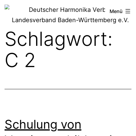
Zum
Deutscher
Menü
Inhalt
Harmonika-
springen
Schlagwort:
Verband
C 2
Schulung von