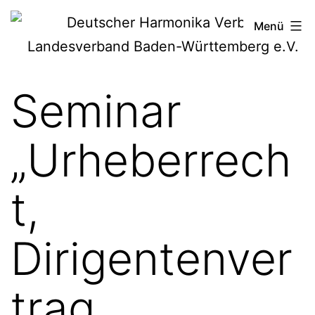
Zum
Deutscher
Menü
Inhalt
Harmonika-
springen
Verband
Seminar
„Urheberrech
t,
Dirigentenver
trag,