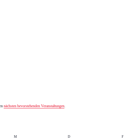
den
nächsten bevorstehenden Veranstaltungen
.
M
Mittwoch
D
Donnerstag
F
Freitag