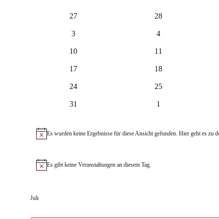
von
0
0
27
28
Veranstaltungen
Veranstaltungen
Veranstaltungen
0
0
3
4
Veranstaltungen
Veranstaltungen
0
0
10
11
Veranstaltungen
Veranstaltungen
0
0
17
18
Veranstaltungen
Veranstaltungen
0
0
24
25
Veranstaltungen
Veranstaltungen
0
0
31
1
Veranstaltungen
Veranstaltungen
Es wurden keine Ergebnisse für diese Ansicht gefunden. Hier geht es zu 
Hinweis
Es gibt keine Veranstaltungen an diesem Tag.
Hinweis
Juli