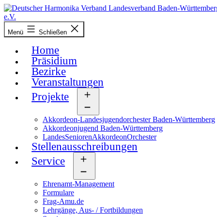
Zum
Inhalt
springen
Deutscher
Menü
Schließen
Harmonika-
Verband
Home
Präsidium
Bezirke
Veranstaltungen
Projekte
Menü
öffnen
Akkordeon-Landesjugendorchester Baden-Württemberg
Akkordeonjugend Baden-Württemberg
LandesSeniorenAkkordeonOrchester
Stellenausschreibungen
Service
Menü
öffnen
Ehrenamt-Management
Formulare
Frag-Amu.de
Lehrgänge, Aus- / Fortbildungen