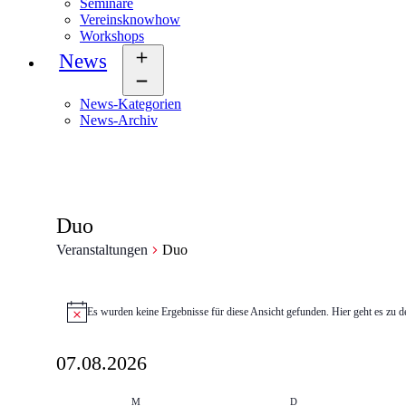
Seminare
Vereinsknowhow
Workshops
News
Menü
öffnen
News-Kategorien
News-Archiv
Duo
Veranstaltungen
Duo
Veranstaltungen
Es wurden keine Ergebnisse für diese Ansicht gefunden. Hier geht es zu 
Hinweis
07.08.2026
Datum
Kalender
wählen.
M
Montag
D
Dienstag