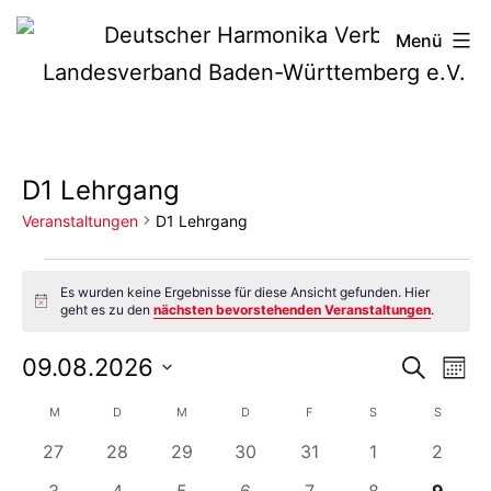
Zum
Deutscher
Menü
Inhalt
Harmonika-
springen
Verband
D1 Lehrgang
Veranstaltungen
D1 Lehrgang
Veranstaltungen
Es wurden keine Ergebnisse für diese Ansicht gefunden. Hier
Hinweis
geht es zu den
nächsten bevorstehenden Veranstaltungen
.
Vera
Ve
09.08.2026
Suche
Mona
Datum
An
Such
Kalender
M
MONTAG
D
DIENSTAG
M
MITTWOCH
D
DONNERSTAG
F
FREITAG
S
SAMSTAG
S
SONNTA
wählen.
Na
0
0
0
0
0
0
0
27
28
29
30
31
1
2
und
von
Veranstaltungen
Veranstaltungen
Veranstaltungen
Veranstaltungen
Veranstaltungen
Veranstaltung
Verans
0
0
0
0
0
0
0
3
4
5
6
7
8
9