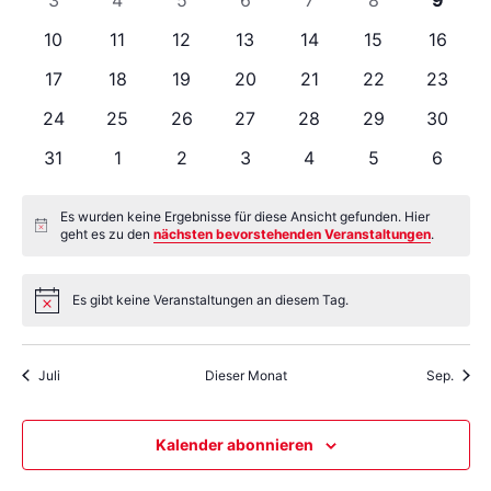
Ansi
Veranstaltungen
Veranstaltungen
Veranstaltungen
Veranstaltungen
Veranstaltungen
Veranstaltungen
Veranstaltung
Verans
0
0
0
0
0
0
0
10
11
12
13
14
15
16
Veranstaltungen
Veranstaltungen
Veranstaltungen
Veranstaltungen
Veranstaltungen
Veranstaltunge
Veranst
Navi
0
0
0
0
0
0
0
17
18
19
20
21
22
23
Veranstaltungen
Veranstaltungen
Veranstaltungen
Veranstaltungen
Veranstaltungen
Veranstaltunge
Veranst
0
0
0
0
0
0
0
24
25
26
27
28
29
30
Veranstaltungen
Veranstaltungen
Veranstaltungen
Veranstaltungen
Veranstaltungen
Veranstaltunge
Veranst
0
0
0
0
0
0
0
31
1
2
3
4
5
6
Veranstaltungen
Veranstaltungen
Veranstaltungen
Veranstaltungen
Veranstaltungen
Veranstaltung
Verans
Es wurden keine Ergebnisse für diese Ansicht gefunden. Hier
Hinweis
geht es zu den
nächsten bevorstehenden Veranstaltungen
.
Es gibt keine Veranstaltungen an diesem Tag.
Hinweis
Juli
Dieser Monat
Sep.
Kalender abonnieren