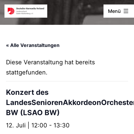
Zum
Deutscher
Menü
Inhalt
Harmonika-
springen
Verband
« Alle Veranstaltungen
Diese Veranstaltung hat bereits
stattgefunden.
Konzert des
LandesSeniorenAkkordeonOrcheste
BW (LSAO BW)
12. Juli | 12:00
-
13:30