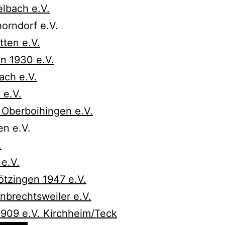
lbach e.V.
orndorf e.V.
ten e.V.
n 1930 e.V.
ach e.V.
 e.V.
Oberboihingen e.V.
n e.V.
.
e.V.
tzingen 1947 e.V.
brechtsweiler e.V.
1909 e.V. Kirchheim/Teck