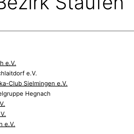
Bezirk Staufen
h e.V.
laitdorf e.V.
a-Club Sielmingen e.V.
elgruppe Hegnach
V.
V.
 e.V.