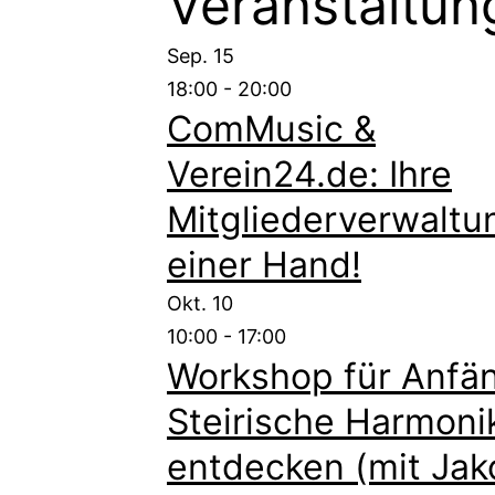
Veranstaltun
Sep.
15
18:00
-
20:00
ComMusic &
Verein24.de: Ihre
Mitgliederverwaltu
einer Hand!
Okt.
10
10:00
-
17:00
Workshop für Anfän
Steirische Harmoni
entdecken (mit Jak