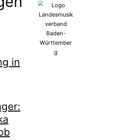
gen
ng in
ger:
ka
ob