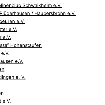
linenclub Schwaikheim e.V.
Plüderhausen / Haubersbronn e.V.
euren e.V.
ter e.V.
 e.V.
ssa“ Hohenstaufen
e.V.
ausen e.V.
en
ingen e. V.
en
 e.V.