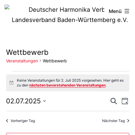
Zum
Deutscher
Menü
Inhalt
Harmonika-
springen
Verband
Wettbewerb
Veranstaltungen
Wettbewerb
Veranstaltungen
Keine Veranstaltungen für 2. Juli 2025 vorgesehen. Hier geht es
Hinweis
zu den
nächsten bevorstehenden Veranstaltungen
.
für
Vera
Ve
02.07.2025
Suche
2.
Tag
Datum
An
Such
Juli
wählen.
Vorheriger Tag
Nächster Tag
Na
und
2025