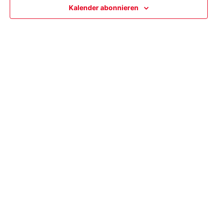
Kalender abonnieren
Ansi
Navi