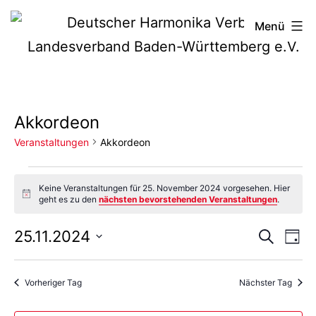
Zum
Deutscher
Menü
Inhalt
Harmonika-
springen
Verband
Akkordeon
Veranstaltungen
Akkordeon
Veranstaltungen
Keine Veranstaltungen für 25. November 2024 vorgesehen. Hier
Hinweis
geht es zu den
nächsten bevorstehenden Veranstaltungen
.
für
Vera
Ve
25.11.2024
Suche
25.
Tag
Datum
An
Such
November
wählen.
Vorheriger Tag
Nächster Tag
Na
und
2024