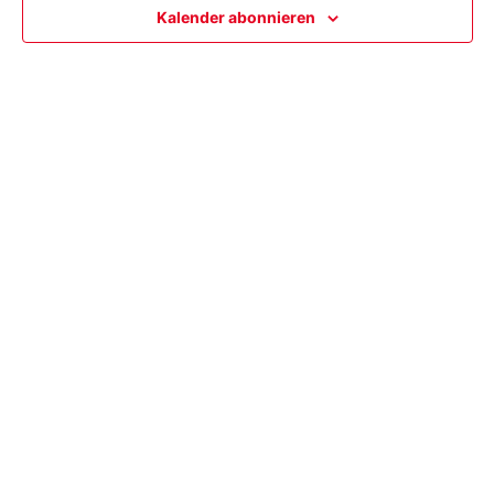
Kalender abonnieren
Ansi
Navi