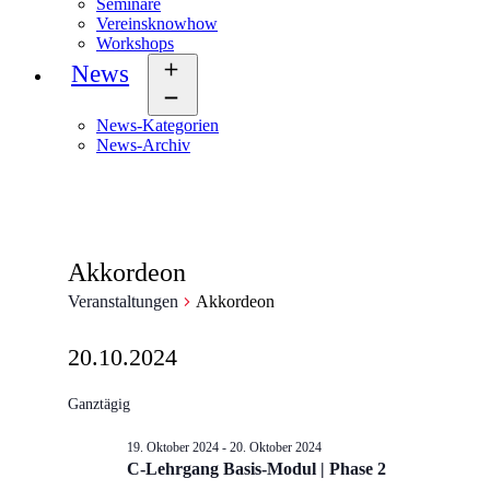
Seminare
Vereinsknowhow
Workshops
News
Menü
öffnen
News-Kategorien
News-Archiv
Akkordeon
Veranstaltungen
Akkordeon
Veranstaltungen
20.10.2024
für
Datum
wählen.
Ganztägig
20.
Oktober
19. Oktober 2024
-
20. Oktober 2024
2024
C-Lehrgang Basis-Modul | Phase 2