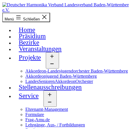
Zum
Inhalt
springen
Deutscher
Menü
Schließen
Harmonika-
Verband
Home
Präsidium
Bezirke
Veranstaltungen
Projekte
Menü
öffnen
Akkordeon-Landesjugendorchester Baden-Württemberg
Akkordeonjugend Baden-Württemberg
LandesSeniorenAkkordeonOrchester
Stellenausschreibungen
Service
Menü
öffnen
Ehrenamt-Management
Formulare
Frag-Amu.de
Lehrgänge, Aus- / Fortbildungen