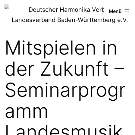
Zum
Deutscher
Menü
Inhalt
Harmonika-
springen
Verband
Mitspielen in
der Zukunft –
Seminarprogr
amm
Landesmusik